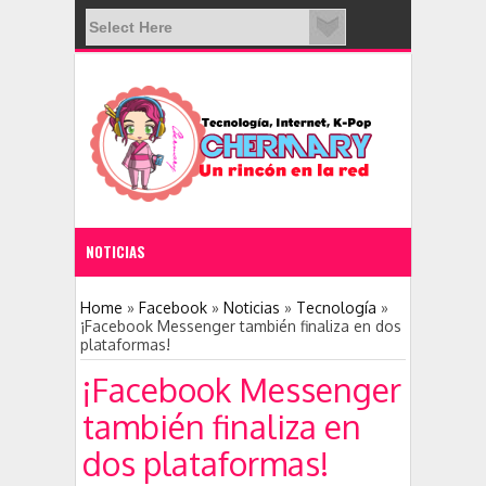
NOTICIAS
11:28 PM
Home
»
Facebook
»
Noticias
»
Tecnología
»
¡Facebook Messenger también finaliza en dos
plataformas!
Nace una nueva red social: Clubhouse
¡Facebook Messenger
también finaliza en
dos plataformas!