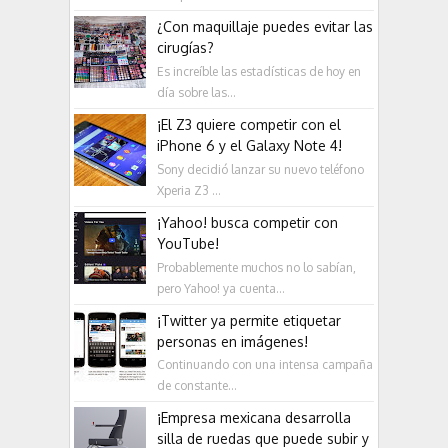
¿Con maquillaje puedes evitar las
cirugías?
Es increíble las estadísticas de hoy en
día sobre las...
¡El Z3 quiere competir con el
iPhone 6 y el Galaxy Note 4!
Sony decidió lanzar su nuevo teléfono
Xperia Z3 ...
¡Yahoo! busca competir con
YouTube!
Probablemente muchos no lo sabían,
pero Yahoo! ya cuenta...
¡Twitter ya permite etiquetar
personas en imágenes!
Continuando con una intensa campaña
de constante...
¡Empresa mexicana desarrolla
silla de ruedas que puede subir y