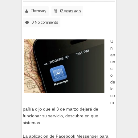
Chermary
12 years ago
0 No comments
U
n
an
un
ci
o
de
la
co
m
pañía dijo que el 3 de marzo dejará de
funcionar su servicio, descubre en que
sistemas.
La aplicación de Facebook Messenger para