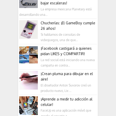
bajar escaleras!
La empresa mexicana Planetary está
desarrollando una...
Chucherías: ¡El GameBoy cumple
26 años!
Si hablamos de consolas de
videojuegos, una de que...
¡Facebook castigará a quienes
pidan LIKES y COMPARTIR!
La red social está iniciando una nueva
campaña en contra...
¡Crean pluma para dibujar en el
aire!
El diseñador Anton Suvorov creó un
producto nuevo, Lix ...
¡Aprende a medir tu adicción al
celular!
FaceUp es una aplicación móvil que
ayuda al usuario a...