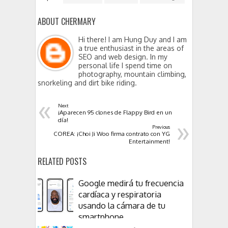
ABOUT CHERMARY
Hi there! I am Hung Duy and I am
a true enthusiast in the areas of
SEO and web design. In my
personal life I spend time on
photography, mountain climbing,
snorkeling and dirt bike riding.
«
Next
¡Aparecen 95 clones de Flappy Bird en un
»
día!
Previous
COREA: ¡Choi Ji Woo firma contrato con YG
Entertainment!
RELATED POSTS
Google medirá tu frecuencia
cardíaca y respiratoria
usando la cámara de tu
smartphone