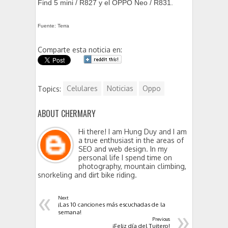
Find 5 mini / R827 y el OPPO Neo / R831.
Fuente: Terra
Comparte esta noticia en:
Topics:
Celulares
Noticias
Oppo
ABOUT CHERMARY
Hi there! I am Hung Duy and I am
a true enthusiast in the areas of
SEO and web design. In my
personal life I spend time on
photography, mountain climbing,
snorkeling and dirt bike riding.
«
Next
¡Las 10 canciones más escuchadas de la
»
semana!
Previous
¡Feliz día del Tuitero!