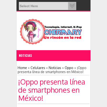
NOTICIAS
11:28 PM
Home
»
Celulares
»
Noticias
»
Oppo
»
¡Oppo
presenta línea de smartphones en México!
Nace una nueva red social: Clubhouse
¡Oppo presenta línea
de smartphones en
México!