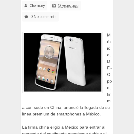
Chermary
12 years ago
0 No comments
M
éx
ic
o,
D
F.-
O
pp
o,
fir
m
a con sede en China, anunció la llegada de su
línea premium de smartphones a México.
La firma china eligió a México para entrar al
mercado del continente americano debido al