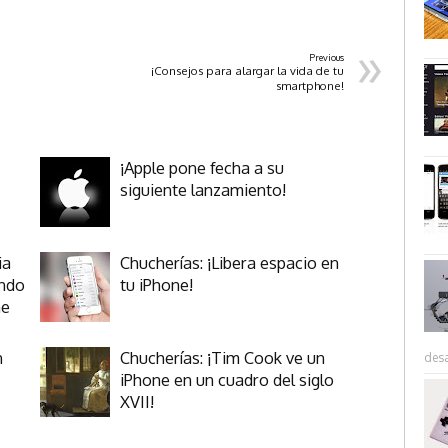
»
Previous
¡Consejos para alargar la vida de tu
smartphone!
¡Apple pone fecha a su
siguiente lanzamiento!
ia
Chucherías: ¡Libera espacio en
ando
tu iPhone!
ne
n
Chucherías: ¡Tim Cook ve un
desa
iPhone en un cuadro del siglo
XVII!