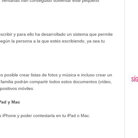
ar ventanas han conseguido solventar este pequeño
 escribir y para ello ha desarrollado un sistema que permite
egún la persona a la que estés escribiendo, ya sea tu
 posible crear listas de fotos y música e incluso crear un
SÍ
a familia podrán compartir todos estos documentos (vídeo,
spositivos móviles.
iPad y Mac
u iPhone y poder contestarla en tu iPad o Mac.