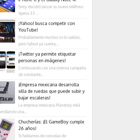
Sony decidió lanzar su nuevo teléfono
Xperia Z3 ...
¡Yahoo! busca competir con
YouTube!
Probablemente muchos no lo sabían,
pero Yahoo! ya cuenta...
¡Twitter ya permite etiquetar
personas en imágenes!
Continuando con una intensa campaña
de constante...
¡Empresa mexicana desarrolla
silla de ruedas que puede subir y
bajar escaleras!
La empresa mexicana Planetary está
rrollando una...
Chucherías: ¡El GameBoy cumple
26 años!
Si hablamos de consolas de