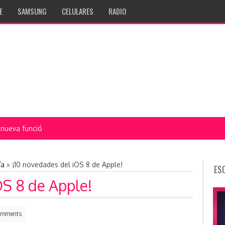
E
SAMSUNG
CELULARES
RADIO
 nueva función
ía
»
¡10 novedades del iOS 8 de Apple!
ES
OS 8 de Apple!
omments