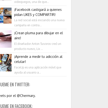
videojuegos, una de que...
¡Facebook castigará a quienes
pidan LIKES y COMPARTIR!
La red social está iniciando una nueva
campaña en contra...
¡Crean pluma para dibujar en el
aire!
El diseñador Anton Suvorov creó un
producto nuevo, Lix ...
¡Aprende a medir tu adicción al
celular!
FaceUp es una aplicación móvil que
ayuda al usuario a...
GUEME EN TWITTER:
ets por el @Chermary.
GUEME EN FACEBOOK: