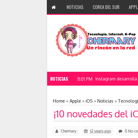
NOTICIAS
COREA DEL SUR
APPL
NOTICIAS
Instagram desarrolla
11:01 PM
Home
»
Apple
»
iOS
»
Noticias
»
Tecnolog
¡10 novedades del i
Chermary
12 years ago
0 No c