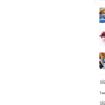
SÍ
Twe
SÍ