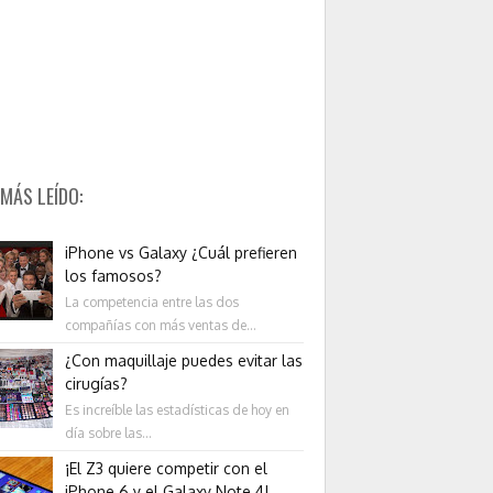
 MÁS LEÍDO:
iPhone vs Galaxy ¿Cuál prefieren
los famosos?
La competencia entre las dos
compañías con más ventas de...
¿Con maquillaje puedes evitar las
cirugías?
Es increíble las estadísticas de hoy en
día sobre las...
¡El Z3 quiere competir con el
iPhone 6 y el Galaxy Note 4!