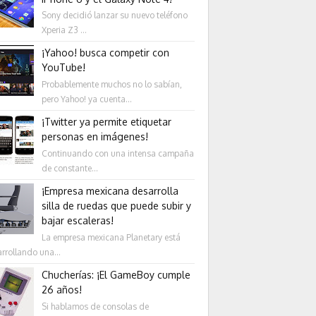
Sony decidió lanzar su nuevo teléfono
Xperia Z3 ...
¡Yahoo! busca competir con
YouTube!
Probablemente muchos no lo sabían,
pero Yahoo! ya cuenta...
¡Twitter ya permite etiquetar
personas en imágenes!
Continuando con una intensa campaña
de constante...
¡Empresa mexicana desarrolla
silla de ruedas que puede subir y
bajar escaleras!
La empresa mexicana Planetary está
rrollando una...
Chucherías: ¡El GameBoy cumple
26 años!
Si hablamos de consolas de