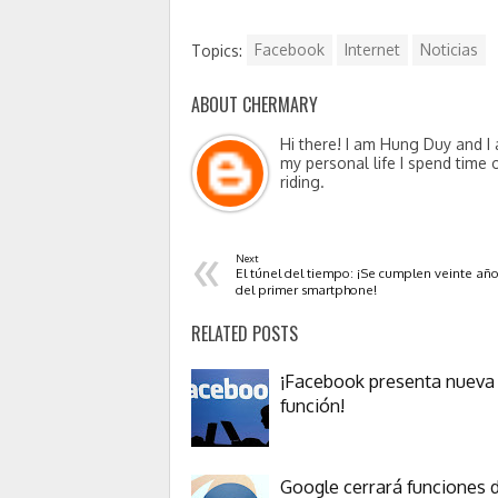
Topics:
Facebook
Internet
Noticias
ABOUT CHERMARY
Hi there! I am Hung Duy and I 
my personal life I spend time 
riding.
«
Next
El túnel del tiempo: ¡Se cumplen veinte añ
del primer smartphone!
RELATED POSTS
¡Facebook presenta nueva
función!
Google cerrará funciones 