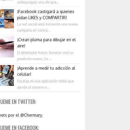
videojuegos, una de que...
¡Facebook castigará a quienes
pidan LIKES y COMPARTIR!
La red social está iniciando una nueva
campaña en contra...
¡Crean pluma para dibujar en el
aire!
El diseñador Anton Suvorov creó un
producto nuevo, Lix ...
¡Aprende a medir tu adicción al
celular!
FaceUp es una aplicación móvil que
ayuda al usuario a...
GUEME EN TWITTER:
ets por el @Chermary.
GUEME EN FACEBOOK: