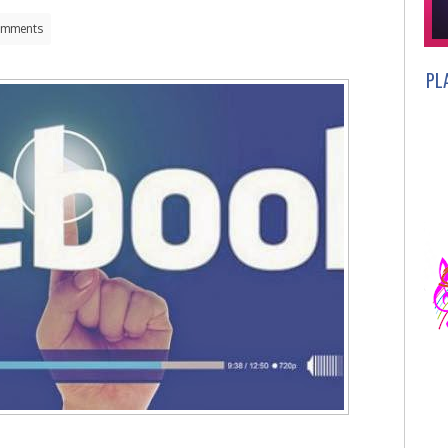
omments
PL