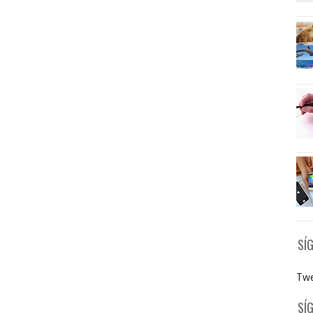
SÍ
Twe
SÍ