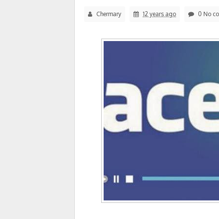
Chermary
12 years ago
0 No c