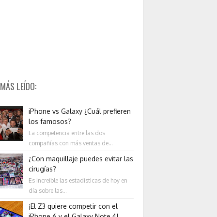
 MÁS LEÍDO:
iPhone vs Galaxy ¿Cuál prefieren
los famosos?
La competencia entre las dos
compañías con más ventas de...
¿Con maquillaje puedes evitar las
cirugías?
Es increíble las estadísticas de hoy en
día sobre las...
¡El Z3 quiere competir con el
iPhone 6 y el Galaxy Note 4!