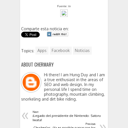
Fuente: tn
Comparte esta noticia en:
Topics:
Apps
Facebook
Noticias
ABOUT CHERMARY
Hi there! I am Hung Duy and I am
a true enthusiast in the areas of
SEO and web design. In my
personal life I spend time on
photography, mountain climbing,
snorkeling and dirt bike riding.
«
Next
¡Legado del presidente de Nintendo: Satoru
»
Iwata!
Previous
Chucherías: ¿Ya es posible pagar con los