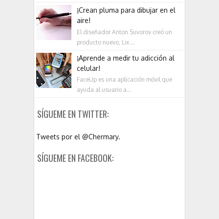
¡Crean pluma para dibujar en el
aire!
El diseñador Anton Suvorov creó un
producto nuevo, Lix ...
¡Aprende a medir tu adicción al
celular!
FaceUp es una aplicación móvil que
ayuda al usuario a...
SÍGUEME EN TWITTER:
Tweets por el @Chermary.
SÍGUEME EN FACEBOOK: