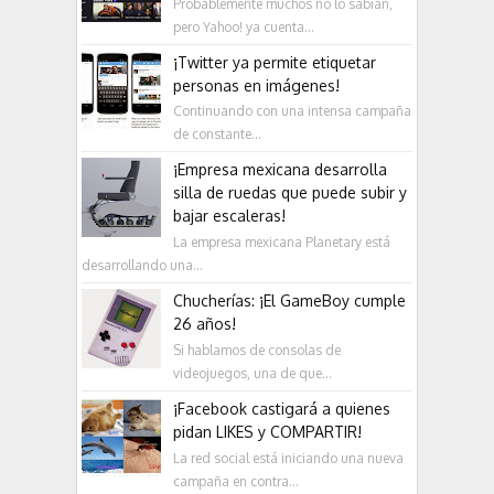
Probablemente muchos no lo sabían,
pero Yahoo! ya cuenta...
¡Twitter ya permite etiquetar
personas en imágenes!
Continuando con una intensa campaña
de constante...
¡Empresa mexicana desarrolla
silla de ruedas que puede subir y
bajar escaleras!
La empresa mexicana Planetary está
desarrollando una...
Chucherías: ¡El GameBoy cumple
26 años!
Si hablamos de consolas de
videojuegos, una de que...
¡Facebook castigará a quienes
pidan LIKES y COMPARTIR!
La red social está iniciando una nueva
campaña en contra...