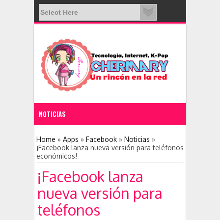
NOTICIAS
11:28 PM
Home
»
Apps
»
Facebook
»
Noticias
»
¡Facebook lanza nueva versión para teléfonos
económicos!
Nace una nueva red social: Clubhouse
¡Facebook lanza
nueva versión para
teléfonos