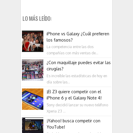
LO MÁS LEÍDO:
iPhone vs Galaxy ¿Cuál prefieren
los famosos?
La competencia entre las dos
compañías con más ventas de...
¿Con maquillaje puedes evitar las
cirugías?
Es increíble las estadísticas de hoy en
día sobre las...
¡El Z3 quiere competir con el
iPhone 6 y el Galaxy Note 4!
Sony decidió lanzar su nuevo teléfono
Xperia Z3 ...
¡Yahoo! busca competir con
YouTube!