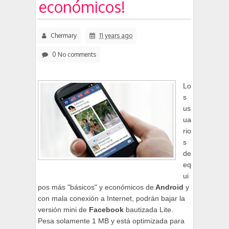
económicos!
Chermary
11 years ago
0 No comments
Lo
s
us
ua
rio
s
de
eq
ui
pos más "básicos" y económicos de
Android
y
con mala conexión a Internet, podrán bajar la
versión mini de
Facebook
bautizada Lite.
Pesa solamente 1 MB y está optimizada para