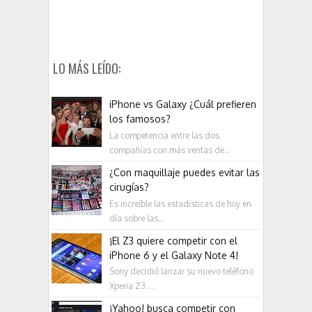
LO MÁS LEÍDO:
iPhone vs Galaxy ¿Cuál prefieren
los famosos?
La competencia entre las dos
compañías con más ventas de...
¿Con maquillaje puedes evitar las
cirugías?
Es increíble las estadísticas de hoy en
día sobre las...
¡El Z3 quiere competir con el
iPhone 6 y el Galaxy Note 4!
Sony decidió lanzar su nuevo teléfono
Xperia Z3 ...
¡Yahoo! busca competir con