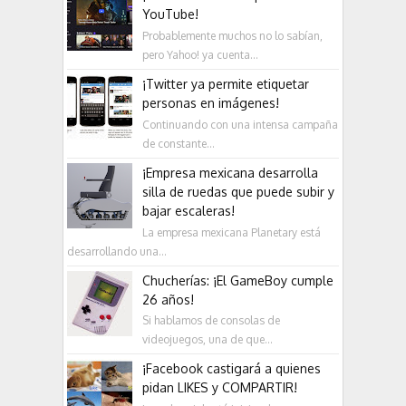
YouTube!
Probablemente muchos no lo sabían,
pero Yahoo! ya cuenta...
¡Twitter ya permite etiquetar
personas en imágenes!
Continuando con una intensa campaña
de constante...
¡Empresa mexicana desarrolla
silla de ruedas que puede subir y
bajar escaleras!
La empresa mexicana Planetary está
desarrollando una...
Chucherías: ¡El GameBoy cumple
26 años!
Si hablamos de consolas de
videojuegos, una de que...
¡Facebook castigará a quienes
pidan LIKES y COMPARTIR!