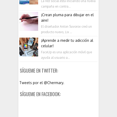
La red social está iniciando una nueva
campaña en contra...
¡Crean pluma para dibujar en el
aire!
El diseñador Anton Suvorov creó un
producto nuevo, Lix ...
¡Aprende a medir tu adicción al
celular!
FaceUp es una aplicación móvil que
ayuda al usuario a...
SÍGUEME EN TWITTER:
Tweets por el @Chermary.
SÍGUEME EN FACEBOOK: