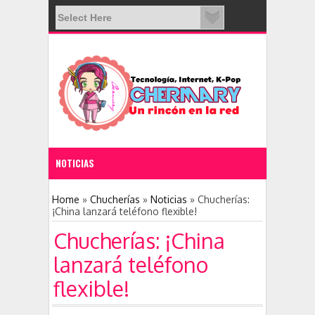
NOTICIAS
11:28 PM
Home
»
Chucherías
»
Noticias
»
Chucherías:
¡China lanzará teléfono flexible!
Nace una nueva red social: Clubhouse
Chucherías: ¡China
lanzará teléfono
flexible!