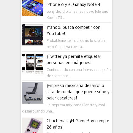
iPhone 6 y el Galaxy Note 4!
Sony decidió lanzar su nuevo teléfono
Xperia Z3 ...
¡Yahoo! busca competir con
YouTube!
Probablemente muchos no lo sabían,
pero Yahoo! ya cuenta...
¡Twitter ya permite etiquetar
personas en imágenes!
Continuando con una intensa campaña
de constante...
¡Empresa mexicana desarrolla
silla de ruedas que puede subir y
bajar escaleras!
La empresa mexicana Planetary está
desarrollando una...
Chucherías: ¡El GameBoy cumple
26 años!