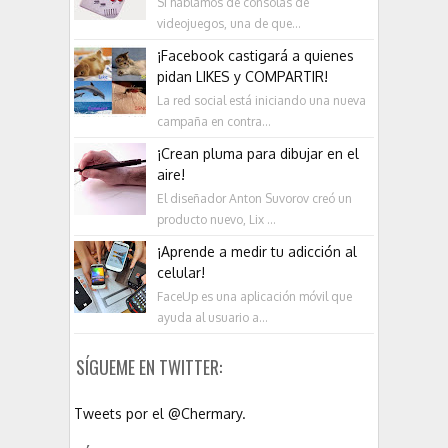
Si hablamos de consolas de
videojuegos, una de que...
¡Facebook castigará a quienes
pidan LIKES y COMPARTIR!
La red social está iniciando una nueva
campaña en contra...
¡Crean pluma para dibujar en el
aire!
El diseñador Anton Suvorov creó un
producto nuevo, Lix ...
¡Aprende a medir tu adicción al
celular!
FaceUp es una aplicación móvil que
ayuda al usuario a...
SÍGUEME EN TWITTER:
Tweets por el @Chermary.