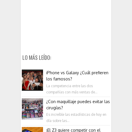
LO MÁS LEÍDO:
iPhone vs Galaxy ¿Cuál prefieren
los famosos?
La competencia entre las dos
compañías con más ventas de...
¿Con maquillaje puedes evitar las
cirugías?
Es increíble las estadísticas de hoy en
día sobre las...
¡El Z3 quiere competir con el