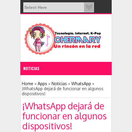
NOTICIAS
11:28 PM
Home
»
Apps
»
Noticias
»
WhatsApp
»
¡WhatsApp dejará de funcionar en algunos
dispositivos!
Nace una nueva red social: Clubhouse
¡WhatsApp dejará de
funcionar en algunos
dispositivos!