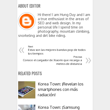
ABOUT EDITOR
Hi there! I am Hung Duy and I am
a true enthusiast in the areas of
SEO and web design. In my
personal life I spend time on
photography, mountain climbing,
snorkeling and dirt bike riding.
«
Next
Estas son las mejores bandas pop de todos
»
los tiempos
Previous
Conoce el cargador de Xiaomi que recarga a
metros de distancia
RELATED POSTS
Korea Town: ¡Revelan los
smartphones con más
radiación!
Korea Town: ¡Samsung