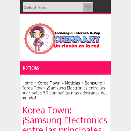
NOTICIAS
11:28 PM
Home
»
Korea Town
»
Noticias
»
Samsung
»
Korea Town: ¡Samsung Electronics entre las
principales 50 compañías más admiradas del
Nace una nueva red social: Clubhouse
mundo!
Korea Town:
¡Samsung Electronics
entre las principales