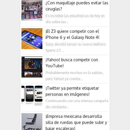
¿Con maquillaje puedes evitar las
cirugías?
Es increíble las estadísticas de hoy en
día sobre las...
¡El Z3 quiere competir con el
iPhone 6 y el Galaxy Note 4!
Sony decidió lanzar su nuevo teléfono
Xperia Z3 ...
¡Yahoo! busca competir con
YouTube!
Probablemente muchos no lo sabían,
pero Yahoo! ya cuenta...
¡Twitter ya permite etiquetar
personas en imágenes!
Continuando con una intensa campaña
de constante...
¡Empresa mexicana desarrolla
silla de ruedas que puede subir y
bajar escaleras!