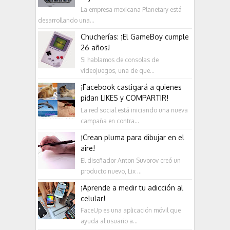
La empresa mexicana Planetary está
desarrollando una...
Chucherías: ¡El GameBoy cumple
26 años!
Si hablamos de consolas de
videojuegos, una de que...
¡Facebook castigará a quienes
pidan LIKES y COMPARTIR!
La red social está iniciando una nueva
campaña en contra...
¡Crean pluma para dibujar en el
aire!
El diseñador Anton Suvorov creó un
producto nuevo, Lix ...
¡Aprende a medir tu adicción al
celular!
FaceUp es una aplicación móvil que
ayuda al usuario a...