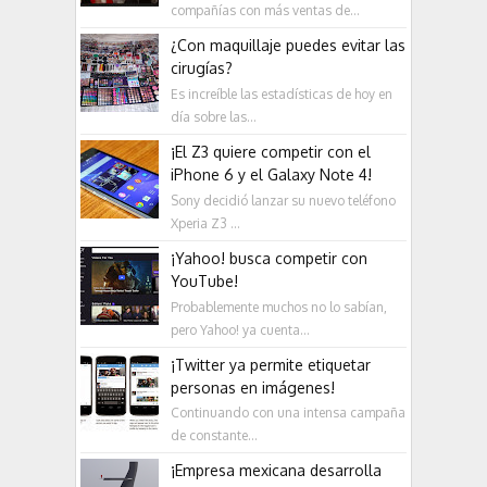
compañías con más ventas de...
¿Con maquillaje puedes evitar las
cirugías?
Es increíble las estadísticas de hoy en
día sobre las...
¡El Z3 quiere competir con el
iPhone 6 y el Galaxy Note 4!
Sony decidió lanzar su nuevo teléfono
Xperia Z3 ...
¡Yahoo! busca competir con
YouTube!
Probablemente muchos no lo sabían,
pero Yahoo! ya cuenta...
¡Twitter ya permite etiquetar
personas en imágenes!
Continuando con una intensa campaña
de constante...
¡Empresa mexicana desarrolla