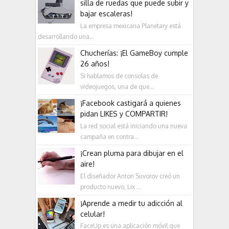
silla de ruedas que puede subir y
bajar escaleras!
La empresa mexicana Planetary está
desarrollando una...
Chucherías: ¡El GameBoy cumple
26 años!
Si hablamos de consolas de
videojuegos, una de que...
¡Facebook castigará a quienes
pidan LIKES y COMPARTIR!
La red social está iniciando una nueva
campaña en contra...
¡Crean pluma para dibujar en el
aire!
El diseñador Anton Suvorov creó un
producto nuevo, Lix ...
¡Aprende a medir tu adicción al
celular!
FaceUp es una aplicación móvil que