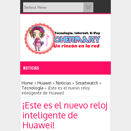
NOTICIAS
11:28 PM
Home
»
Huawei
»
Noticias
»
Smartwatch
»
Tecnología
»
¡Este es el nuevo reloj
inteligente de Huawei!
Nace una nueva red social: Clubhouse
¡Este es el nuevo reloj
inteligente de
Huawei!