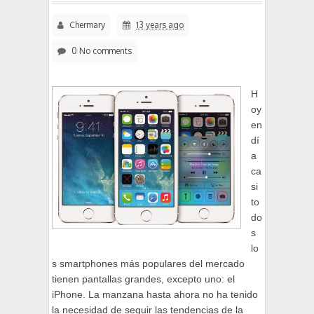
Chermary
13 years ago
0 No comments
H
oy
en
dí
a
ca
si
to
do
s
lo
s smartphones más populares del mercado
tienen pantallas grandes, excepto uno: el
iPhone. La manzana hasta ahora no ha tenido
la necesidad de seguir las tendencias de la