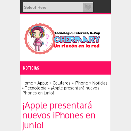
NOTICIAS
11:28 PM
Home
»
Apple
»
Celulares
»
iPhone
»
Noticias
»
Tecnología
»
¡Apple presentará nuevos
iPhones en junio!
Nace una nueva red social: Clubhouse
¡Apple presentará
nuevos iPhones en
junio!