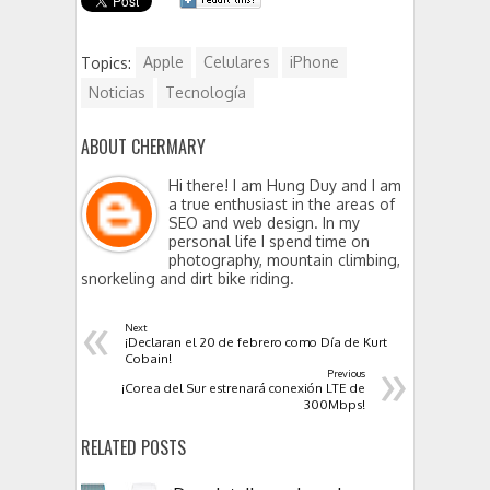
Topics:
Apple
Celulares
iPhone
Noticias
Tecnología
ABOUT CHERMARY
Hi there! I am Hung Duy and I am
a true enthusiast in the areas of
SEO and web design. In my
personal life I spend time on
photography, mountain climbing,
snorkeling and dirt bike riding.
«
Next
¡Declaran el 20 de febrero como Día de Kurt
»
Cobain!
Previous
¡Corea del Sur estrenará conexión LTE de
300Mbps!
RELATED POSTS