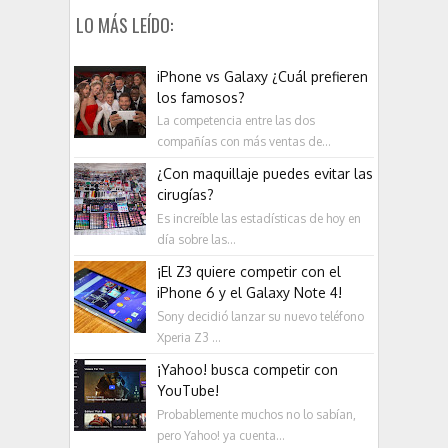
LO MÁS LEÍDO:
iPhone vs Galaxy ¿Cuál prefieren
los famosos?
La competencia entre las dos
compañías con más ventas de...
¿Con maquillaje puedes evitar las
cirugías?
Es increíble las estadísticas de hoy en
día sobre las...
¡El Z3 quiere competir con el
iPhone 6 y el Galaxy Note 4!
Sony decidió lanzar su nuevo teléfono
Xperia Z3 ...
¡Yahoo! busca competir con
YouTube!
Probablemente muchos no lo sabían,
pero Yahoo! ya cuenta...