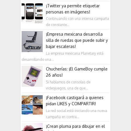
¡Twitter ya permite etiquetar
personas en imágenes!
Continuando con una intensa campaña
de constante...
¡Empresa mexicana desarrolla
silla de ruedas que puede subir y
bajar escaleras!
La empresa mexicana Planetary está
desarrollando una...
Chucherías: ¡El GameBoy cumple
26 años!
Si hablamos de consolas de
videojuegos, una de que...
¡Facebook castigará a quienes
pidan LIKES y COMPARTIR!
La red social está iniciando una nueva
campaña en contra...
¡Crean pluma para dibujar en el