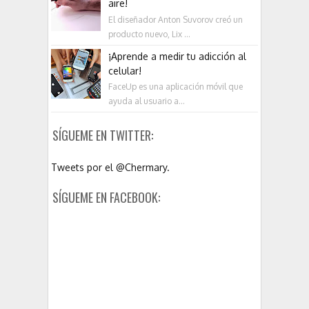
aire!
El diseñador Anton Suvorov creó un
producto nuevo, Lix ...
¡Aprende a medir tu adicción al
celular!
FaceUp es una aplicación móvil que
ayuda al usuario a...
SÍGUEME EN TWITTER:
Tweets por el @Chermary.
SÍGUEME EN FACEBOOK: