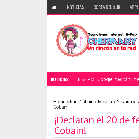
NOTICIAS
COREA DEL SUR
APPL
NOTICIAS
In
11:01 PM
Home
»
Kurt Cobain
»
Música
»
Nirvana
»
N
Cobain!
¡Declaran el 20 de f
Cobain!