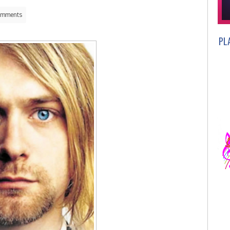
omments
PL