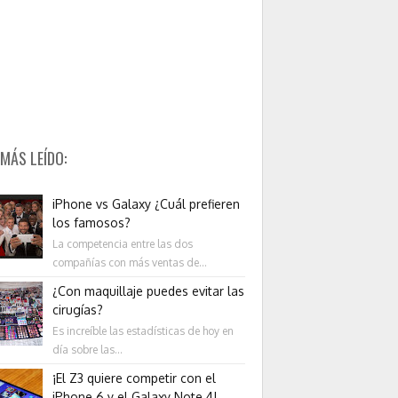
 MÁS LEÍDO:
iPhone vs Galaxy ¿Cuál prefieren
los famosos?
La competencia entre las dos
compañías con más ventas de...
¿Con maquillaje puedes evitar las
cirugías?
Es increíble las estadísticas de hoy en
día sobre las...
¡El Z3 quiere competir con el
iPhone 6 y el Galaxy Note 4!