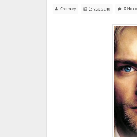
Chermary
13 years ago
0 No c