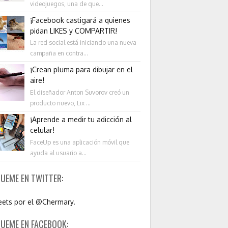
videojuegos, una de que...
¡Facebook castigará a quienes
pidan LIKES y COMPARTIR!
La red social está iniciando una nueva
campaña en contra...
¡Crean pluma para dibujar en el
aire!
El diseñador Anton Suvorov creó un
producto nuevo, Lix ...
¡Aprende a medir tu adicción al
celular!
FaceUp es una aplicación móvil que
ayuda al usuario a...
GUEME EN TWITTER:
ets por el @Chermary.
GUEME EN FACEBOOK: