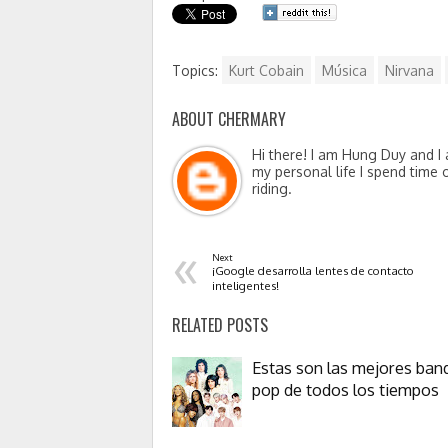
Topics:
Kurt Cobain
Música
Nirvana
ABOUT CHERMARY
Hi there! I am Hung Duy and I 
my personal life I spend time 
riding.
«
Next
¡Google desarrolla lentes de contacto
inteligentes!
RELATED POSTS
Estas son las mejores ban
pop de todos los tiempos