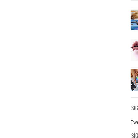
SÍ
Twe
SÍ