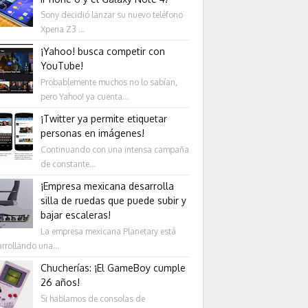
Sony decidió lanzar su nuevo teléfono
Xperia Z3 ...
¡Yahoo! busca competir con
YouTube!
Probablemente muchos no lo sabían,
pero Yahoo! ya cuenta...
¡Twitter ya permite etiquetar
personas en imágenes!
Continuando con una intensa campaña
de constante...
¡Empresa mexicana desarrolla
silla de ruedas que puede subir y
bajar escaleras!
La empresa mexicana Planetary está
rrollando una...
Chucherías: ¡El GameBoy cumple
26 años!
Si hablamos de consolas de